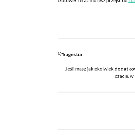
Gotowe! Teraz możesz przejść do 
zd
💡
Sugestia
Jeśli masz jakiekolwiek 
dodatko
czacie, w