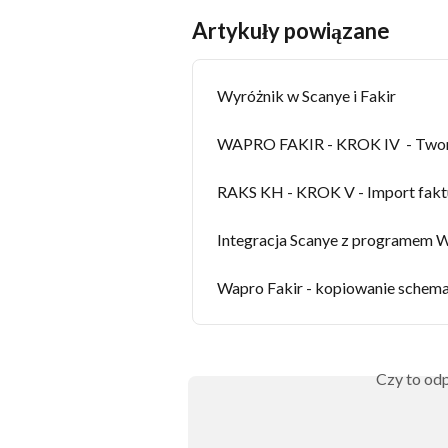
Artykuły powiązane
Wyróżnik w Scanye i Fakir
WAPRO FAKIR - KROK IV  - Twor
RAKS KH - KROK V - Import fakt
Integracja Scanye z programem Wa
Wapro Fakir - kopiowanie schem
Czy to odp