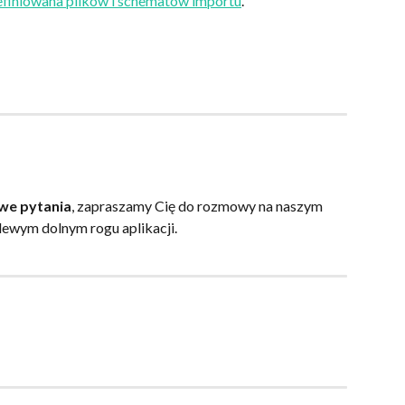
efiniowana plików i schematów importu
. 
we pytania
, zapraszamy Cię do rozmowy na naszym 
 lewym dolnym rogu aplikacji.