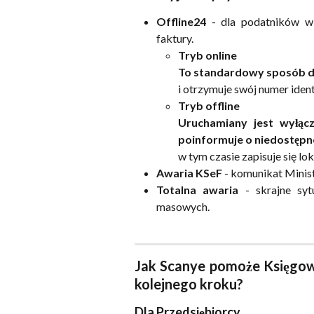
Offline24
- dla podatników w 
faktury.
Tryb online
To standardowy sposób dz
i otrzymuje swój numer iden
Tryb offline
Uruchamiany jest wyłącz
poinformuje o niedostępn
w tym czasie zapisuje się lo
Awaria KSeF
- komunikat Minist
Totalna awaria
- skrajne syt
masowych.
Jak Scanye pomoże Księgow
kolejnego kroku?
Dla Przedsiębiorcy