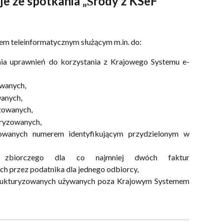
e ze spotkania „Środy z KSeF” 
em teleinformatycznym służącym m.in. do:
nia uprawnień do korzystania z Krajowego Systemu e-
owanych,
wanych,
zowanych,
uryzowanych,
zowanych numerem identyfikującym przydzielonym w
ora zbiorczego dla co najmniej dwóch faktur
h przez podatnika dla jednego odbiorcy,
strukturyzowanych używanych poza Krajowym Systemem