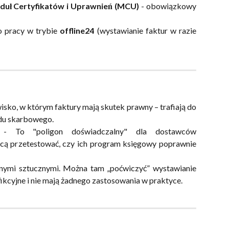
uł Certyfikatów i Uprawnień (MCU)
- obowiązkowy
o pracy w trybie
offline24
(wystawianie faktur w razie
isko, w którym faktury mają skutek prawny – trafiają do
ędu skarbowego.
 To "poligon doświadczalny" dla dostawców
hcą przetestować, czy ich program księgowy poprawnie
anymi sztucznymi. Można tam „poćwiczyć” wystawianie
 fikcyjne i nie mają żadnego zastosowania w praktyce.