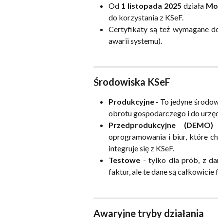
Od
1 listopada 2025
działa
Mod
do korzystania z KSeF.
Certyfikaty są też wymagane d
awarii systemu).
Środowiska KSeF
Produkcyjne
- To jedyne środow
obrotu gospodarczego i do urz
Przedprodukcyjne (DEMO)
-
oprogramowania i biur, które c
integruje się z KSeF.
Testowe
- tylko dla prób, z d
faktur, ale te dane są całkowicie
Awaryjne tryby działania