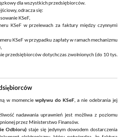
ązkowy dla wszystkich przedsiębiorców.
jściowy, odracza się:
osowanie KSeF,
eru KSeF w przelewach za faktury między czynnymi
meru KSeF w przypadku zapłaty w ramach mechanizmu
,
ie przedsiębiorców dotychczas zwolnionych (do 10 tys.
dsiębiorców
zoną w momencie
wpływu do KSeF
, a nie odebrania jej
liwość nadawania uprawnień jest możliwa z poziomu
pnionej przez Ministerstwo Finansów.
ie Odbioru)
staje się jedynym dowodem dostarczenia
kument elektroniczny, który potwierdza, że faktura