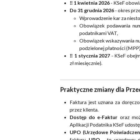
‼️ 1 kwietnia 2026
- KSeF obowi
Do 31 grudnia 2026
- okres prze
Wprowadzenie kar za niest
Obowiązek podawania num
podatnikami VAT,
Obowiązek wskazywania nu
podzielonej płatności (MPP)
‼️ 1 stycznia 2027
- KSeF obejm
zł miesięcznie).
Praktyczne zmiany dla Prze
Faktura jest uznana za doręc
przez klienta.
Dostęp do e-Faktur
oraz moż
Aplikacji Podatnika KSeF udostę
UPO (Urzędowe Poświadczen
faktury.
UPO
- to urzędowy do