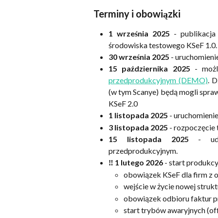
Terminy i obowiązki
1 września 2025
- publikacja
środowiska testowego KSeF 1.0.
30 września 2025
- uruchomieni
15 października 2025
- możl
przedprodukcyjnym (DEMO)
. 
(w tym Scanye) będą mogli spra
KSeF 2.0
1 listopada 2025
- uruchomieni
3 listopada 2025
- rozpoczęcie 
15 listopada 2025
- udos
przedprodukcyjnym.
‼️ 1 lutego 2026
- start produkcy
obowiązek KSeF dla firm z o
wejście w życie nowej strukt
obowiązek odbioru faktur p
start trybów awaryjnych (off