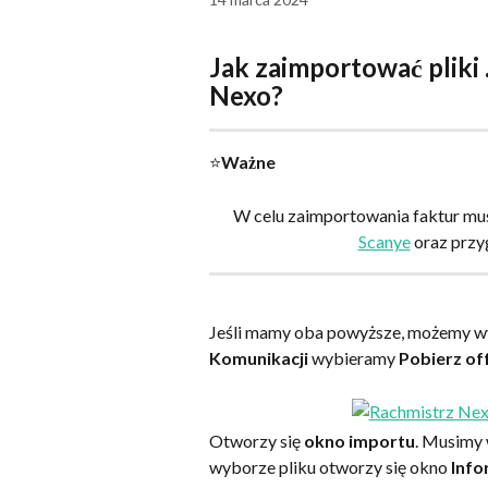
Jak zaimportować pliki 
Nexo?
⭐
Ważne
W celu zaimportowania faktur mus
Scanye
 oraz prz
Jeśli mamy oba powyższe, możemy w
Komunikacji 
wybieramy 
Pobierz off
Otworzy się 
okno importu
. Musimy 
wyborze pliku otworzy się okno 
Info