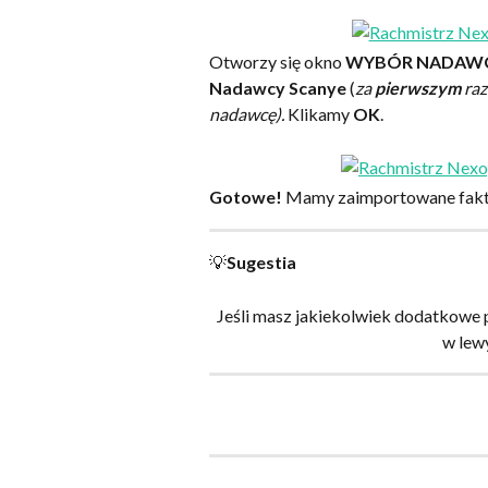
Otworzy się okno 
WYBÓR NADAWCY
Nadawcy Scanye 
(
za 
pierwszym 
raz
nadawcę). 
Klikamy 
OK
.
Gotowe!
 Mamy zaimportowane faktu
💡
Sugestia
Jeśli masz jakiekolwiek dodatkowe 
w lew