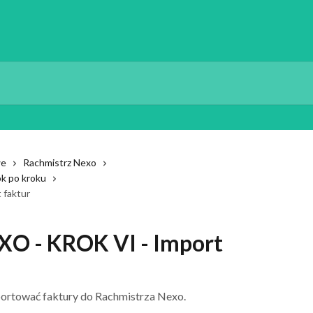
we
Rachmistrz Nexo
ok po kroku
faktur
 - KROK VI - Import
mportować faktury do Rachmistrza Nexo.