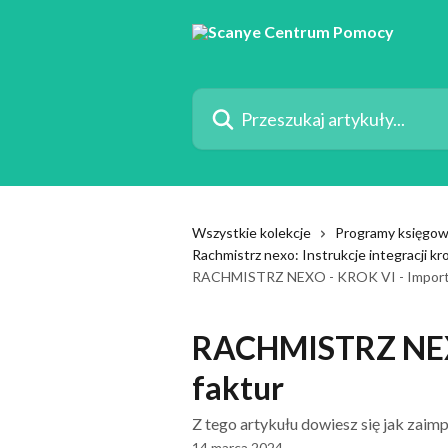
Przejdź do głównej zawartości
Przeszukaj artykuły...
Wszystkie kolekcje
Programy księgo
Rachmistrz nexo: Instrukcje integracji kr
RACHMISTRZ NEXO - KROK VI - Import 
RACHMISTRZ NEXO
faktur
Z tego artykułu dowiesz się jak zai
14 marca 2024