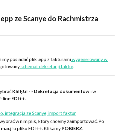
.epp ze Scanye do Rachmistrza 
imy posiadać plik .epp z fakturami
 wygenerowany w 
ygotowany
 schemat dekretacji faktur
.
ybrać 
KSIĘGI 
-> 
Dekretacja dokumentów 
i w 
-line EDI++.
wybrać w nim plik, który chcemy zaimportować. Po 
rmacji 
o pliku EDI++. Klikamy 
POBIERZ
.