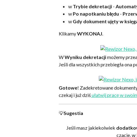
w 
Trybie dekretacji
 - 
Automat
w 
Po napotkaniu błędu
 - 
Przerw
w 
Gdy dokument ujęty w księg
Klikamy 
WYKONAJ
.
W 
Wyniku dekretacji
 możemy przea
Jeśli dla wszystkich przebiegła ona p
Gotowe
! Zadekretowane dokumenty 
czekaj i już dziś
 ułatwij pracę w swoi
💡
Sugestia
Jeśli masz jakiekolwiek 
dodatko
czacie, w