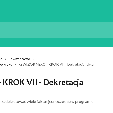
we
Rewizor Nexo
po kroku
REWIZOR NEXO - KROK VII - Dekretacja faktur
KROK VII - Dekretacja
ak zadekretować wiele faktur jednocześnie w programie