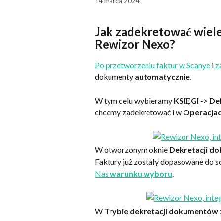
14 marca 2024
Jak zadekretować wiele
Rewizor Nexo?
Po przetworzeniu faktur w Scanye
 i
 z
dokumenty 
automatycznie
.
W tym celu wybieramy 
KSIĘGI 
-> 
De
chcemy zadekretować
i w 
Operacjac
W otworzonym oknie 
Dekretacji d
Faktury już zostały dopasowane do s
Nas 
warunku wyboru
.
W 
Trybie dekretacji dokumentów