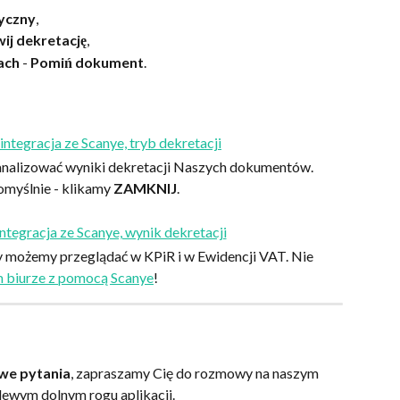
yczny
,
ij dekretację
,
ach
 - 
Pomiń dokument
.
nalizować wyniki dekretacji Naszych dokumentów. 
omyślnie - klikamy 
ZAMKNIJ
.
możemy przeglądać w KPiR i w Ewidencji VAT. Nie 
m biurze z pomocą Scanye
!
we pytania
, zapraszamy Cię do rozmowy na naszym 
 lewym dolnym rogu aplikacji.