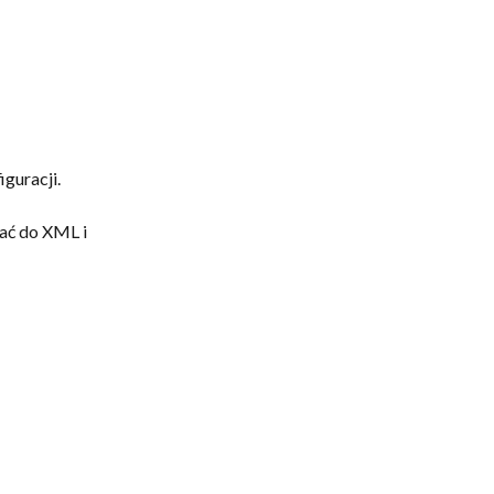
uracji. 
ać do XML i 