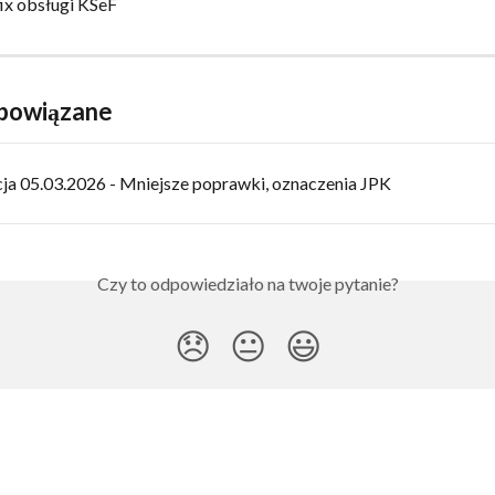
ix obsługi KSeF 
 powiązane
cja 05.03.2026 - Mniejsze poprawki, oznaczenia JPK
Czy to odpowiedziało na twoje pytanie?
😞
😐
😃