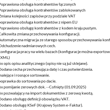
 Poprawiona obsługa kontrahentów łączonych 
 Poprawiona obsługa kontrahentów zablokowanych 
Zmiana kolejności zapisów przy podziale VAT 
 poprawiona obsługa kontrahentów z nipem EU
Poprawiono obsługę kontrahentów z kodem kraju pustym. 
Całkowita zmiana przechowywania konfiguracji. 
Automatyczna migracja ze starego sposobu przechowywania konfig
 Odchudzenie nadmiarowych cech. 
konfiguracja pracy na wielu bazach (konfiguracje można exportow
 XML) 
ix opis opisu analitycznego (opisy nie są już sklejane). 
Dodana cecha przechowująca datę i czas potwierdzenia.
malejące i rosnące sortowanie.
poprawka do sortowania po dacie.
fix pomijanie zerowych dok. --Cofnięty (01.09.2025)
fix pozwalający na import dokumentów z zerową kwotą.
Dodano obsługę definicji obowiązku VAT.
Dodano obsługę KSeF (Krajowy System e-Faktur).