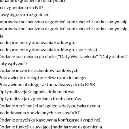
dodanie uzgodnień po kilku polach 
fix uzgadniania po NIP
nowy algorytm uzgodnień 
 poprawka mechanizmu uzgodnień kontrahenci z takim samym nip
poprawka mechanizmu uzgodnień kontrahenci z takim samym nip,
ą 
fix do procedury dodawania kodów gtu
fix do procedury dodawania kodów gtu (sprzedaż)
Dodanie sortowania po dacie ("Daty Wystawienia", "Daty platnośći
"Daty wpływu")
 Dodanie importu rachunków bankowych 
Poprawienie obsługi przelewu podzielonego 
Poprawiono obsługę faktur paliwowych dla KPiR
 Optymalizacja ściągania dokumentów 
Optymalizacja uzgadniania Kontrahentów 
Dodanie możliwości ściągnięcia daty potwierdzenia. 
fix dodawania podzielonych zapisów VAT
Dodanie przycisku kasowania konfiguracji wspólnej.
Dodanie funkcji usuwającej nadmiarowe uzgodnienia.