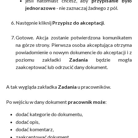
jeśli natomiast chcesz, aby
przypisanie było
jednorazowe
- nie zaznaczaj żadnego z pól.
Następnie kliknij
Przypisz do akceptacji
.
Gotowe. Akcja zostanie potwierdzona komunikatem
na górze strony. Pierwsza osoba akceptująca otrzyma
powiadomienie o nowym dokumencie do akceptacji i z
poziomu zakładki
Zadania
będzie mogła
zaakceptować lub odrzucić dany dokument.
A tak wygląda zakładka 
Zadania
 u pracowników. 
Po wejściu w dany dokument 
pracownik może
: 
dodać kategorie do dokumentu,
dodać opis,
dodać komentarz,
zaakceptować dokument,