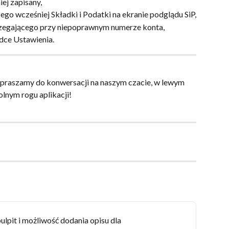
ej zapisany,
go wcześniej Składki i Podatki na ekranie podglądu SiP,
egającego przy niepoprawnym numerze konta,
adce Ustawienia.
apraszamy do konwersacji na naszym czacie, w lewym
olnym rogu aplikacji!
lpit i możliwość dodania opisu dla 