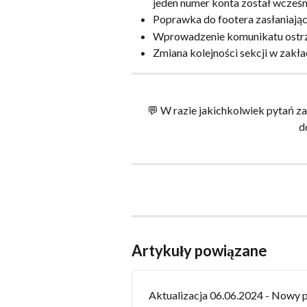
jeden numer konta został wcześni
Poprawka do footera zasłaniające
Wprowadzenie komunikatu ostrz
Zmiana kolejności sekcji w zakł
💬 W razie jakichkolwiek pytań z
d
Artykuły powiązane
Aktualizacja 06.06.2024 - Nowy pu