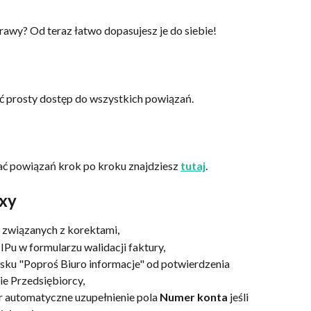
awy? Od teraz łatwo dopasujesz je do siebie!
ć prosty dostęp do wszystkich powiązań. 
ać powiązań krok po kroku znajdziesz 
tutaj
.
ixy
 związanych z korektami,
Pu w formularzu walidacji faktury,
isku "Poproś Biuro informacje" od potwierdzenia 
e Przedsiębiorcy,
 automatyczne uzupełnienie pola 
Numer konta
 jeśli 