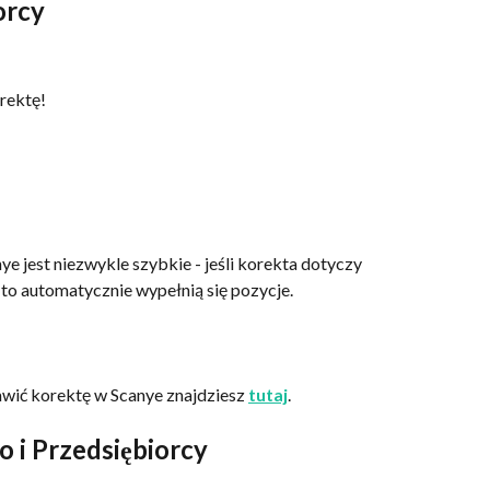
orcy 
rektę! 
e jest niezwykle szybkie - jeśli korekta dotyczy 
i, to automatycznie wypełnią się pozycje. 
awić korektę w Scanye znajdziesz 
tutaj
.
 i Przedsiębiorcy​