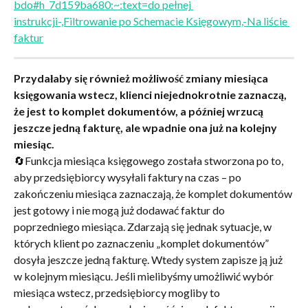
bdo#h_7d159ba680:~:text=do pełnej 
instrukcji-,Filtrowanie po Schemacie Księgowym,-Na liście 
faktur
Przydałaby się również możliwość zmiany miesiąca 
księgowania wstecz, klienci niejednokrotnie zaznaczą, 
że jest to komplet dokumentów, a później wrzucą 
jeszcze jedną fakturę, ale wpadnie ona już na kolejny 
miesiąc.
🔄Funkcja miesiąca księgowego została stworzona po to, 
aby przedsiębiorcy wysyłali faktury na czas – po 
zakończeniu miesiąca zaznaczają, że komplet dokumentów 
jest gotowy i nie mogą już dodawać faktur do 
poprzedniego miesiąca. Zdarzają się jednak sytuacje, w 
których klient po zaznaczeniu „komplet dokumentów” 
dosyła jeszcze jedną fakturę. Wtedy system zapisze ją już 
w kolejnym miesiącu. Jeśli mielibyśmy umożliwić wybór 
miesiąca wstecz, przedsiębiorcy mogliby to 