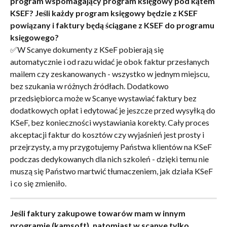
program wspomagający program księgowy pod kątem 
KSEF? Jeśli każdy program księgowy będzie z KSEF 
powiązany i faktury będą ściągane z KSEF do programu 
księgowego?
✅W Scanye dokumenty z KSeF pobierają się 
automatycznie i od razu widać je obok faktur przesłanych 
mailem czy zeskanowanych - wszystko w jednym miejscu, 
bez szukania w różnych źródłach. Dodatkowo 
przedsiębiorca może w Scanye wystawiać faktury bez 
dodatkowych opłat i edytować je jeszcze przed wysyłką do 
KSeF, bez konieczności wystawiania korekty. Cały proces 
akceptacji faktur do kosztów czy wyjaśnień jest prosty i 
przejrzysty, a my przygotujemy Państwa klientów na KSeF 
podczas dedykowanych dla nich szkoleń - dzięki temu nie 
muszą się Państwo martwić tłumaczeniem, jak działa KSeF 
i co się zmieniło.
Jeśli faktury zakupowe towarów mam w innym 
programie (kamsoft), natomiast w scanye tylko 