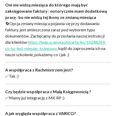
Oni nie widzą miesiąca do którego mają być 
zaksięgowane faktury : notorycznie mam dodatkową 
pracę : bo nie widzą tej ikony ze zmianą miesiąca
🔄Opcja zmiany miesiąca pojawia się przy dodawaniu 
faktury, jest umieszczona zaraz pod wyborem typu 
dokumentów. Zachęcamy do przesłania naszej instrukcji 
dla klientów 
https://help.scanye.pl/pl/articles/10248264-
co-to-jest-miesiac-ksiegowy
, bądź do zaproszenia ich na 
nasze szkolenie, pokażemy co i jak :)
A współpraca z Rachmistrzem jest?
✅Tak :)
Czy będzie współpraca z Małą Księgowością ?
✅Mamy już integrację z MK RP :)
A jak wygląda współpraca z VARICO?