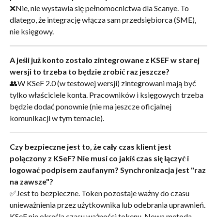
❌Nie, nie wystawia się pełnomocnictwa dla Scanye. To 
dlatego, że integrację włącza sam przedsiębiorca (SME), 
nie księgowy.
A jeśli już konto zostało zintegrowane z KSEF w starej 
wersji to trzeba to będzie zrobić raz jeszcze?
👥W KSeF 2.0 (w testowej wersji) zintegrowani mają być 
tylko właściciele konta. Pracowników i księgowych trzeba 
będzie dodać ponownie (nie ma jeszcze oficjalnej 
komunikacji w tym temacie).
Czy bezpieczne jest to, że cały czas klient jest 
połączony z KSeF? Nie musi co jakiś czas się łączyć i 
logować podpisem zaufanym? Synchronizacja jest "raz 
na zawsze"?
✅Jest to bezpieczne. Token pozostaje ważny do czasu 
unieważnienia przez użytkownika lub odebrania uprawnień. 
KSeF nie określa czasu ważności tokenu. Nowa metoda - 