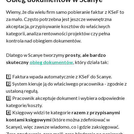
Wiemy, że dla wielu firm samo pobieranie faktur z KSeF to 
za mało. Często potrzebna jest jeszcze wewnętrzna 
akceptacja, przypisywanie kosztów do właściwych 
kategorii, analiza rentowności projektów czy pełna 
kontrola nad obiegiem dokumentów.
Dlatego w Scanye tworzymy 
prosty, ale bardzo 
skuteczny 
obieg dokumentów
, który działa tak:
1️⃣ Faktura wpada automatycznie z KSeF do Scanye.
2️⃣ System kieruje ją do właściwego pracownika - zgodnie z 
ustaloną regułą.
3️⃣ Pracownik akceptuje dokument i wybiera odpowiednie 
kategorie/koszty.
4️⃣ Księgowy widzi te kategorie 
razem z przypisanymi 
kontami księgowymi
 (które można zdefiniować w 
Scanye), więc zawsze wiadomo, co i gdzie zaksięgować. 
Zero zgadywania, zero maili, zero błądzenia po papierach.