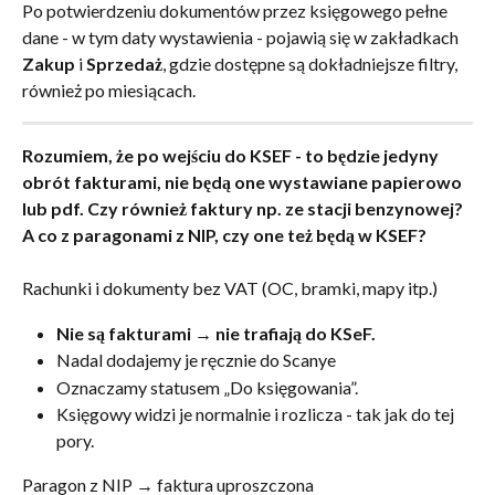
Po potwierdzeniu dokumentów przez księgowego pełne 
dane - w tym daty wystawienia - pojawią się w zakładkach 
Zakup
 i 
Sprzedaż
, gdzie dostępne są dokładniejsze filtry, 
również po miesiącach.
Rozumiem, że po wejściu do KSEF - to będzie jedyny 
obrót fakturami, nie będą one wystawiane papierowo 
lub pdf. Czy również faktury np. ze stacji benzynowej? 
A co z paragonami z NIP, czy one też będą w KSEF?
Rachunki i dokumenty bez VAT (OC, bramki, mapy itp.)
Nie są fakturami → nie trafiają do KSeF.
Nadal dodajemy je ręcznie do Scanye 
Oznaczamy statusem „Do księgowania”.
Księgowy widzi je normalnie i rozlicza - tak jak do tej 
pory.
Paragon z NIP → faktura uproszczona