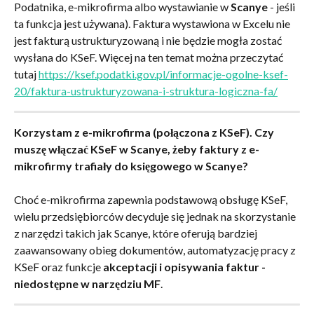
Podatnika, e-mikrofirma albo wystawianie w 
Scanye
 - jeśli 
ta funkcja jest używana). Faktura wystawiona w Excelu nie 
jest fakturą ustrukturyzowaną i nie będzie mogła zostać 
wysłana do KSeF. Więcej na ten temat można przeczytać 
tutaj 
https://ksef.podatki.gov.pl/informacje-ogolne-ksef-
20/faktura-ustrukturyzowana-i-struktura-logiczna-fa/
Korzystam z e-mikrofirma (połączona z KSeF). Czy 
muszę włączać KSeF w Scanye, żeby faktury z e-
mikrofirmy trafiały do księgowego w Scanye?
Choć e-mikrofirma zapewnia podstawową obsługę KSeF, 
wielu przedsiębiorców decyduje się jednak na skorzystanie 
z narzędzi takich jak Scanye, które oferują bardziej 
zaawansowany obieg dokumentów, automatyzację pracy z 
KSeF oraz funkcje 
akceptacji i opisywania faktur - 
niedostępne w narzędziu MF
.