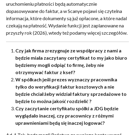
uruchomieniu płatności będą automatycznie 
dopasowywane do faktur, a w Scanye pojawi się czytelna 
informacja, które dokumenty są już opłacone, a które nadal 
czekają na płatność. Wydanie funkcji jest zaplanowane na 
przyszły rok (2026), wtedy też podamy więcej szczegółów.
Czy jak firma zrezygnuje ze współpracy z nami a 
będzie miała zaczytany certyfikat to my jako biuro 
będziemy mogli odpiąć to firmę, żeby nie 
otrzymywać faktur z ksef?
W spółkach jeśli prezes wyznaczy pracownika 
tylko do weryfikacji faktur kosztowych a nie 
będzie chciał żeby widział faktury sprzedażowe to 
będzie to można jakość rozdzielić ?
Czy zaczytanie certyfikatu spółki a JDG będzie 
wyglądało inaczej, czy pracownicy z różnymi 
uprawnieniami będą się inaczej logować?
Ad. 1 Tak, będą mogli Państwo ze swojego konta usunąć 