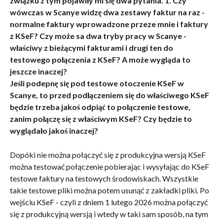
związku z tym pojawiły mi się dwa pytania. 1. Czy 
wówczas w Scanye widzę dwa zestawy faktur na raz - 
normalne faktury wprowadzone przeze mnie i faktury 
z KSeF? Czy może sa dwa tryby pracy w Scanye - 
właściwy z bieżącymi fakturami i drugi ten do 
testowego połączenia z KSeF? A może wygląda to 
jeszcze inaczej? 
Jeśli podepnę się pod testowe otoczenie KSeF w 
Scanye, to przed podłączeniem się do właściwego KSeF 
będzie trzeba jakoś odpiąć to połączenie testowe, 
zanim połączę się z właściwym KSeF? Czy będzie to 
wyglądało jakoś inaczej?
Dopóki nie można połączyć się z produkcyjna wersją KSeF 
można testować połączenie pobierając i wysyłając do KSeF 
testowe faktury na testowych środowiskach. Wszystkie 
takie testowe pliki można potem usunąć z zakładki pliki. Po 
wejściu KSeF - czyli z dniem 1 lutego 2026 można połączyć 
się z produkcyjną wersją i wtedy w taki sam sposób, na tym 