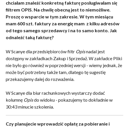
chciałam znaleźć konkretną fakturę posługiwałam się 
filtrem OPIS. Na chwilę obecną jest to niemożliwe. 
Proszę o wsparcie w tym zakresie. W tym miesiącu 
mam 600 szt. faktury za energię mam  z kilku adresów 
od tego samego sprzedawcy i na to samo konto. Jak 
odnaleźć taką fakturę?
W Scanye dla przedsiębiorców filtr 
Opis
 nadal jest 
dostępny w zakładkach Zakup i Sprzedaż. W zakładce Pliki 
nie było go również w poprzedniej wersji - wiemy jednak, że 
może być potrzebny także tam, dlatego tę sugestię 
przekazujemy dalej do rozważenia.
W Scanye dla biur rachunkowych wystarczy dodać 
kolumnę 
Opis
 do widoku - pokazujemy to dokładnie w 
30:43 minucie szkolenia.
Czy planujecie wprowadzić opłatę za pobieranie i 